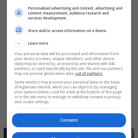
Cantinhos e recantos do guerreiro
Personalised advertising and content, advertising and
2017
content measurement, audience research and
2018
services development
2019
Store and/or access information on a device
2024
2025
Learn more
Tirinhas gamísticas
Tópico de screenshots de consoles
Your personal data will be processed and information from
your device (cookies, unique identifiers, and other device
Desafio dos 52 jogos em um ano
data) may be stored by, accessed by and shared with 446
2025
partners, or used specifically by this site. We and our partners
may use precise geolocation data.
List of partners.
2021
Some vendors may process your personal data on the basis
2017
of legitimate interest, which you can object to by managing
Fotos e Info do pessoal da Consoles & Jogos
your options below. Look for a link at the bottom of this page
or in the site menu to manage or withdraw consent in privacy
Qual o último jogo que você zerou?
and cookie settings.
Qual o último jogo que você largou?
Backlog Wars
Consent