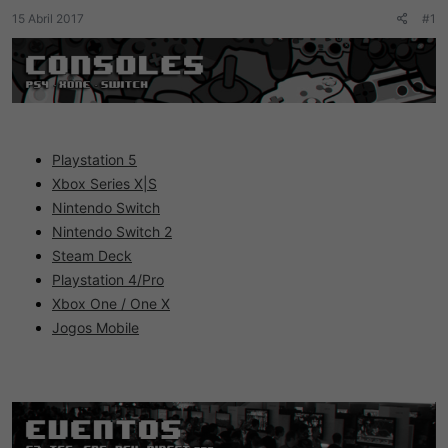
d
c
15 Abril 2017
o
i
#1
t
o
ó
p
i
c
o
Playstation 5
Xbox Series X|S
Nintendo Switch
Nintendo Switch 2
Steam Deck
Playstation 4/Pro
Xbox One / One X
Jogos Mobile