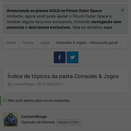
Anunciando os planos GOLD no Fórum Outer Space
Visitante, agora você pode ajudar o Fórum Outer Space e
receber alguns recursos exclusivos, incluindo
navegação sem
anúncios
e
dois temas exclusivos
. Veja os detalhes
aqui.
Home
Fóruns
Jogos
Consoles & Jogos - Discussão geral
Índice de tópicos da pasta Consoles & Jogos
I
D
LucianoBraga
15 Abril 2017
n
a
i
t
c
a
Não está aberto para novas respostas.
i
d
a
e
d
I
LucianoBraga
o
n
Operador de Marreta
Membro STAFF
r
í