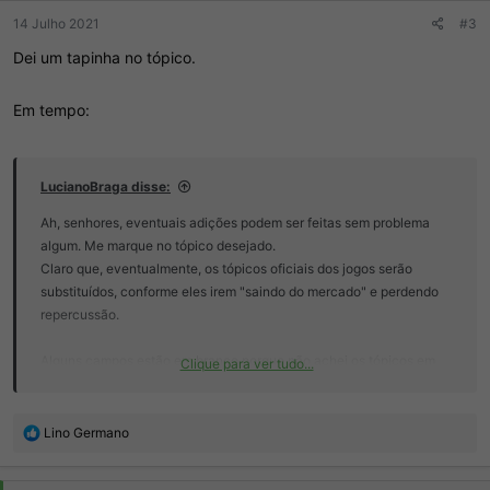
:
14 Julho 2021
#3
Dei um tapinha no tópico.
Em tempo:
LucianoBraga disse:
Ah, senhores, eventuais adições podem ser feitas sem problema
algum. Me marque no tópico desejado.
Claro que, eventualmente, os tópicos oficiais dos jogos serão
substituídos, conforme eles irem "saindo do mercado" e perdendo
repercussão.
Alguns campos estão em branco porque não achei os tópicos em
Clique para ver tudo...
questão. Se existirem, por favor indiquem.
R
Lino Germano
e
a