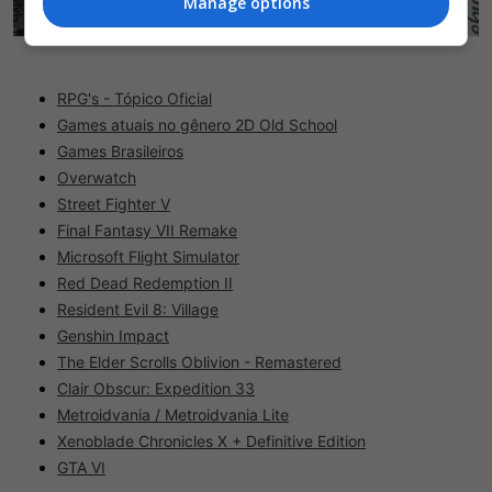
Manage options
RPG's - Tópico Oficial
Games atuais no gênero 2D Old School
Games Brasileiros
Overwatch
Street Fighter V
Final Fantasy VII Remake
Microsoft Flight Simulator
Red Dead Redemption II
Resident Evil 8: Village
Genshin Impact
The Elder Scrolls Oblivion - Remastered
Clair Obscur: Expedition 33
Metroidvania / Metroidvania Lite
Xenoblade Chronicles X + Definitive Edition
GTA VI