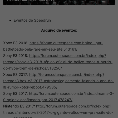
Eventos de Speedrun
Arquivo de eventos:
Xbox E3 2018:
https://forum.outerspace.com.br/ind...par-
battletoads-pela-rare-em-seu-site.513161/
Sony E3 2018:
https://forum.outerspace.com.br/index.php?
threads/sony-e3-2018-tópico-oficial-do-belive-todos-a-bordo-
do-hype-trem-de-nichos.513256/
Xbox E3 2017:
http://forum.outerspace.com.br/index.php?
threads/xbox-e3-2017-astroboxlogicamente-falando-o-ano-do-
♏-rumor-kotor-reboot.479535/
Sony E3 2017:
http://forum.outerspace.com.br/inde...dreams-3-
0-spidey-confirmado-pra-2017.478247/
Nintendo E3 2017:
http://forum.outerspace.com.br/index.php?
threads/nintendo-e3-2017-o-gigante-voltou-vem-pra-suíte-do-