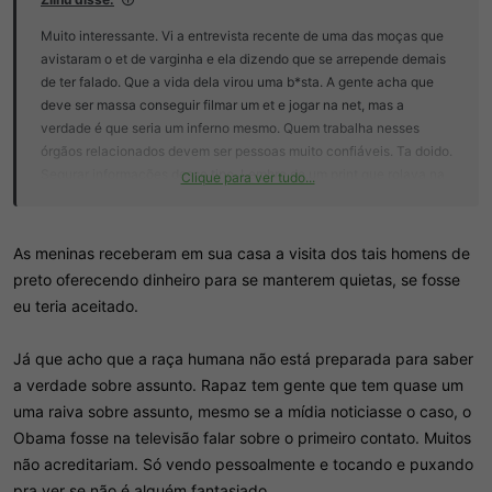
Muito interessante. Vi a entrevista recente de uma das moças que
avistaram o et de varginha e ela dizendo que se arrepende demais
de ter falado. Que a vida dela virou uma b*sta. A gente acha que
deve ser massa conseguir filmar um et e jogar na net, mas a
verdade é que seria um inferno mesmo. Quem trabalha nesses
órgãos relacionados devem ser pessoas muito confiáveis. Ta doido.
Segurar informações desse tipo. Lembro de um print que rolava na
Clique para ver tudo...
época do orkut e um moleque de uns 12 anos em uma comunidade
sobre o assunto dizendo que morava em uma base militar embaixo
da terra em minas por conta do trabalho do pai. Ai o povo pergunta
As meninas receberam em sua casa a visita dos tais homens de
se isso não deveria ser secreto e ai o moleque apaga o comentário
preto oferecendo dinheiro para se manterem quietas, se fosse
e depois o orkut
Vá saber.
eu teria aceitado.
Já que acho que a raça humana não está preparada para saber
a verdade sobre assunto. Rapaz tem gente que tem quase um
uma raiva sobre assunto, mesmo se a mídia noticiasse o caso, o
Obama fosse na televisão falar sobre o primeiro contato. Muitos
não acreditariam. Só vendo pessoalmente e tocando e puxando
pra ver se não é alguém fantasiado.