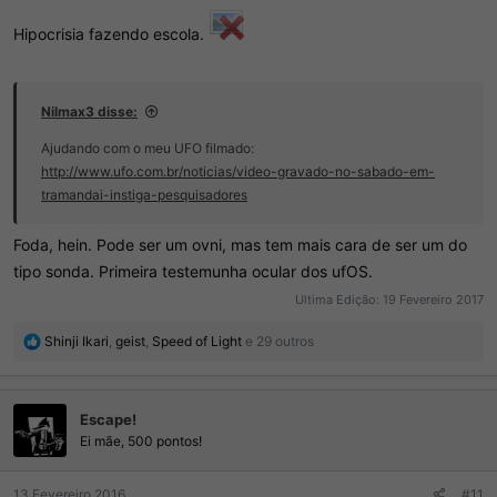
Hipocrisia fazendo escola.
Nilmax3 disse:
Ajudando com o meu UFO filmado:
http://www.ufo.com.br/noticias/video-gravado-no-sabado-em-
tramandai-instiga-pesquisadores
Foda, hein. Pode ser um ovni, mas tem mais cara de ser um do
tipo sonda. Primeira testemunha ocular dos ufOS.
Ultima Edição:
19 Fevereiro 2017
R
Shinji Ikari
,
geist
,
Speed of Light
e 29 outros
e
a
ç
Escape!
õ
e
Ei mãe, 500 pontos!
s
:
13 Fevereiro 2016
#11