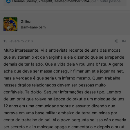
R
Thomas Shelby
,
kreep88
,
Deleted member 219486
e 1 outra pessoa
e
a
ç
Zilhu
õ
e
Bam-bam-bam
s
:
13 Fevereiro 2016
#4
Muito interessante. Vi a entrevista recente de uma das moças
que avistaram o et de varginha e ela dizendo que se arrepende
demais de ter falado. Que a vida dela virou uma b*sta. A gente
acha que deve ser massa conseguir filmar um et e jogar na net,
mas a verdade é que seria um inferno mesmo. Quem trabalha
nesses órgãos relacionados devem ser pessoas muito
confiáveis. Ta doido. Segurar informações desse tipo. Lembro
de um print que rolava na época do orkut e um moleque de uns
12 anos em uma comunidade sobre o assunto dizendo que
morava em uma base militar embaixo da terra em minas por
conta do trabalho do pai. Ai o povo pergunta se isso não deveria
ser secreto e ai o moleque apaga o comentário e depois o orkut