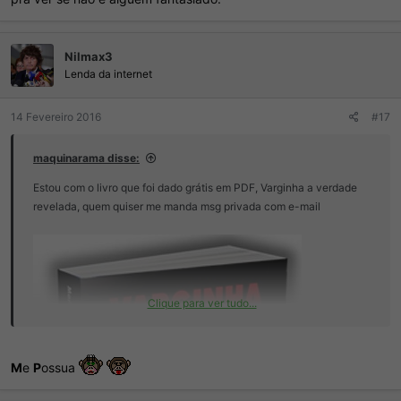
Nilmax3
Lenda da internet
14 Fevereiro 2016
#17
maquinarama disse:
Estou com o livro que foi dado grátis em PDF, Varginha a verdade
revelada, quem quiser me manda msg privada com e-mail
Clique para ver tudo...
M
e
P
ossua