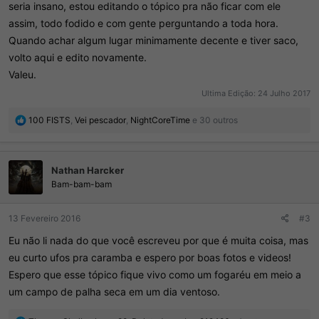
seria insano, estou editando o tópico pra não ficar com ele
assim, todo fodido e com gente perguntando a toda hora.
Quando achar algum lugar minimamente decente e tiver saco,
volto aqui e edito novamente.
Valeu.
Ultima Edição:
24 Julho 2017
R
100 FISTS
,
Vei pescador
,
NightCoreTime
e 30 outros
e
a
ç
Nathan Harcker
õ
e
Bam-bam-bam
s
:
13 Fevereiro 2016
#3
Eu não li nada do que você escreveu por que é muita coisa, mas
eu curto ufos pra caramba e espero por boas fotos e videos!
Espero que esse tópico fique vivo como um fogaréu em meio a
um campo de palha seca em um dia ventoso.