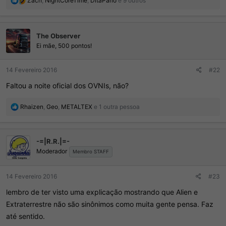
Zaϲh
,
NightCoreTime
,
DitaParlo
e 9 outros
e
a
ç
The Observer
õ
e
Ei mãe, 500 pontos!
s
:
14 Fevereiro 2016
#22
Faltou a noite oficial dos OVNIs, não?
R
Rhaizen
,
Geo
,
METALTEX
e 1 outra pessoa
e
a
ç
-=|R.R.|=-
õ
Moderador
e
Membro STAFF
s
:
14 Fevereiro 2016
#23
lembro de ter visto uma explicação mostrando que Alien e
Extraterrestre não são sinônimos como muita gente pensa. Faz
até sentido.