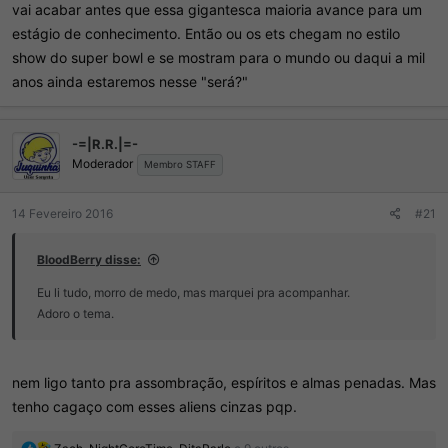
vai acabar antes que essa gigantesca maioria avance para um
estágio de conhecimento. Então ou os ets chegam no estilo
show do super bowl e se mostram para o mundo ou daqui a mil
anos ainda estaremos nesse "será?"
-=|R.R.|=-
Moderador
Membro STAFF
14 Fevereiro 2016
#21
BloodBerry disse:
Eu li tudo, morro de medo, mas marquei pra acompanhar.
Adoro o tema.
nem ligo tanto pra assombração, espíritos e almas penadas. Mas
tenho cagaço com esses aliens cinzas pqp.
R