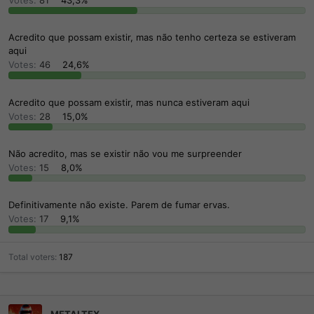
r
í
d
c
o
i
Acredito que possam existir, mas não tenho certeza se estiveram
t
o
aqui
ó
Votes:
46
24,6%
p
i
c
Acredito que possam existir, mas nunca estiveram aqui
o
Votes:
28
15,0%
Não acredito, mas se existir não vou me surpreender
Votes:
15
8,0%
Definitivamente não existe. Parem de fumar ervas.
Votes:
17
9,1%
Total voters
187
METALTEX