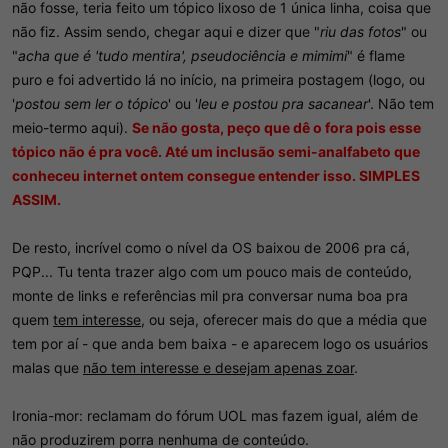
não fosse, teria feito um tópico lixoso de 1 única linha, coisa que
não fiz. Assim sendo, chegar aqui e dizer que "
riu das fotos
" ou
"
acha que é 'tudo mentira', pseudociência e mimimi
" é flame
puro e foi advertido lá no início, na primeira postagem (logo, ou
'
postou sem ler o tópico
' ou '
leu e postou pra sacanear
'. Não tem
meio-termo aqui).
Se não gosta, peço que dê o fora pois esse
tópico não é pra você. Até um inclusão semi-analfabeto que
conheceu internet ontem consegue entender isso. SIMPLES
ASSIM.
De resto, incrível como o nível da OS baixou de 2006 pra cá,
PQP... Tu tenta trazer algo com um pouco mais de conteúdo,
monte de links e referências mil pra conversar numa boa pra
quem
tem interesse
, ou seja, oferecer mais do que a média que
tem por aí - que anda bem baixa - e aparecem logo os usuários
malas que
não tem interesse e desejam apenas zoar
.
Ironia-mor: reclamam do fórum UOL mas fazem igual, além de
não produzirem porra nenhuma de conteúdo.