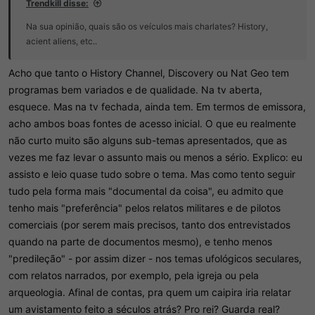
Trendkill disse:
Na sua opinião, quais são os veículos mais charlates? History,
acient aliens, etc..
Acho que tanto o History Channel, Discovery ou Nat Geo tem
programas bem variados e de qualidade. Na tv aberta,
esquece. Mas na tv fechada, ainda tem. Em termos de emissora,
acho ambos boas fontes de acesso inicial. O que eu realmente
não curto muito são alguns sub-temas apresentados, que as
vezes me faz levar o assunto mais ou menos a sério. Explico: eu
assisto e leio quase tudo sobre o tema. Mas como tento seguir
tudo pela forma mais "documental da coisa", eu admito que
tenho mais "preferência" pelos relatos militares e de pilotos
comerciais (por serem mais precisos, tanto dos entrevistados
quando na parte de documentos mesmo), e tenho menos
"predileção" - por assim dizer - nos temas ufológicos seculares,
com relatos narrados, por exemplo, pela igreja ou pela
arqueologia. Afinal de contas, pra quem um caipira iria relatar
um avistamento feito a séculos atrás? Pro rei? Guarda real?