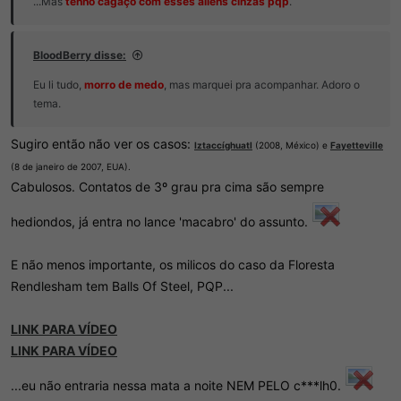
...Mas
tenho cagaço com esses aliens cinzas pqp
.
BloodBerry disse:
Eu li tudo,
morro de medo
, mas marquei pra acompanhar. Adoro o
tema.
Sugiro então não ver os casos:
Iztaccíghuatl
(2008, México) e
Fayetteville
(8 de janeiro de 2007, EUA).
Cabulosos. Contatos de 3º grau pra cima são sempre
hediondos, já entra no lance 'macabro' do assunto.
E não menos importante, os milicos do caso da Floresta
Rendlesham tem Balls Of Steel, PQP...
LINK PARA VÍDEO
LINK PARA VÍDEO
...eu não entraria nessa mata a noite NEM PELO c***lh0.