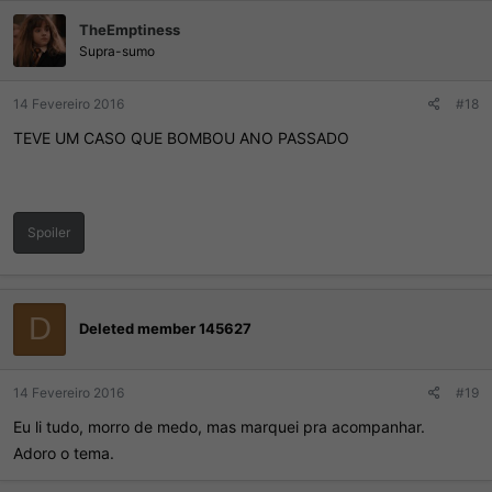
TheEmptiness
Supra-sumo
14 Fevereiro 2016
#18
TEVE UM CASO QUE BOMBOU ANO PASSADO
Spoiler
Quanto ao Tópico achei bem bacana a idéia, quem não acredita
acho que deve se manter longe do tópico que é voltado a
D
entusiastas do assunto.
Deleted member 145627
Não quer dizer que vc sendo um curioso do assunto que seja um
brazil123. Cada um tem direito de pesquisar e acreditar no quer
quiser.
14 Fevereiro 2016
#19
Eu li tudo, morro de medo, mas marquei pra acompanhar.
Se a pessoa acredita que a civilização humana esta sozinha no
Adoro o tema.
universo é direito pleno dela, só acho escoto vir zoar as pessoas
que acreditam que pode vir a existir algo maior no universo!