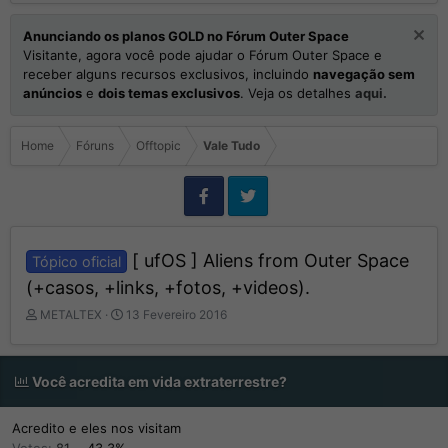
Anunciando os planos GOLD no Fórum Outer Space
Visitante, agora você pode ajudar o Fórum Outer Space e
receber alguns recursos exclusivos, incluindo
navegação sem
anúncios
e
dois temas exclusivos
. Veja os detalhes
aqui.
Home
Fóruns
Offtopic
Vale Tudo
[ ufOS ] Aliens from Outer Space
Tópico oficial
(+casos, +links, +fotos, +videos).
I
D
METALTEX
13 Fevereiro 2016
n
a
i
t
c
a
Você acredita em vida extraterrestre?
i
d
a
e
d
I
Acredito e eles nos visitam
o
n
Votes:
81
43,3%