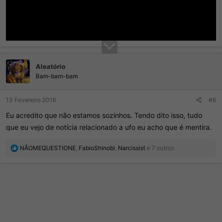
Aleatório
Bam-bam-bam
13 Fevereiro 2016
#6
Eu acredito que não estamos sozinhos. Tendo dito isso, tudo
que eu vejo de notícia relacionado a ufo eu acho que é mentira.
R
NÃOMEQUESTIONE
,
FabioShinobi
,
Narcissist
e 7 outros
e
a
ç
õ
e
s
: