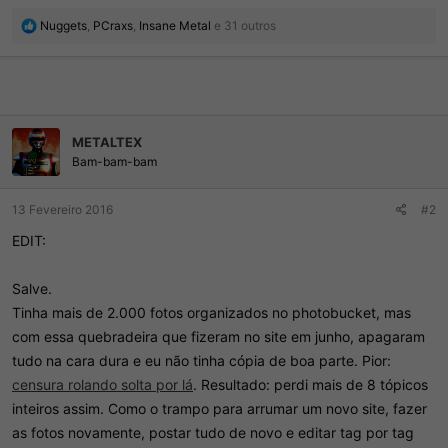
R
Nuggets
,
PCraxs
,
Insane Metal
e 31 outros
e
a
ç
õ
e
s
METALTEX
:
Bam-bam-bam
13 Fevereiro 2016
#2
EDIT:
Salve.
Tinha mais de 2.000 fotos organizados no photobucket, mas
com essa quebradeira que fizeram no site em junho, apagaram
tudo na cara dura e eu não tinha cópia de boa parte. Pior:
censura rolando solta por lá
. Resultado: perdi mais de 8 tópicos
inteiros assim. Como o trampo para arrumar um novo site, fazer
as fotos novamente, postar tudo de novo e editar tag por tag