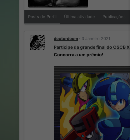
Posts de Perfil
Última atividade
Publicações
So
doutordoom
3 Janeiro 2021
Participe da grande final do OSCB X:
Meg
Concorra a um prêmio!