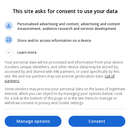
This site asks for consent to use your data
bre Mim
Personalised advertising and content, advertising and content
measurement, audience research and services development
Store and/or access information on a device
a Man vs Ryu vs Sonic vs Big Boss! (clique para votar)
Learn more
Your personal data will be processed and information from your device
(cookies, unique identifiers, and other device data) may be stored by,
accessed by and shared with 446 partners, or used specifically by this
site. We and our partners may use precise geolocation data.
List of
partners.
Some vendors may process your personal data on the basis of legitimate
interest, which you can object to by managing your options below. Look
for a link at the bottom of this page or in the site menu to manage or
withdraw consent in privacy and cookie settings.
Manage options
Consent