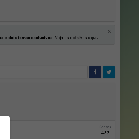
os
e
dois temas exclusivos
. Veja os detalhes
aqui.
Pontos
433