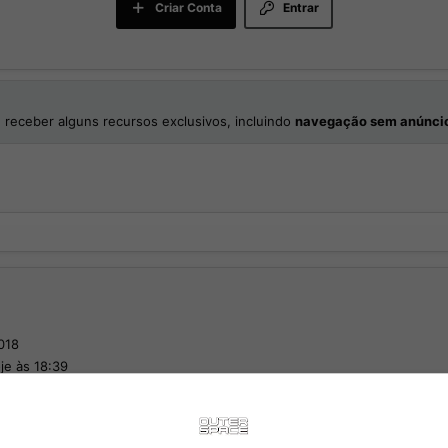
Criar Conta
Entrar
 receber alguns recursos exclusivos, incluindo
navegação sem anúnci
018
je às 18:39
Reações
2.656